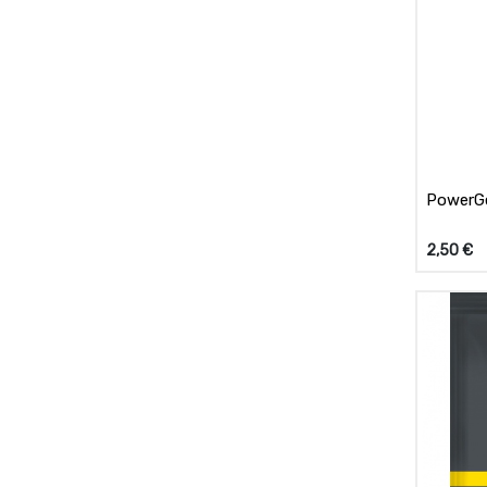
PowerGe
2,50
€