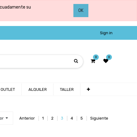
adecuadamente su
OK
Sign in
0
0
OUTLET
ALQUILER
TALLER
por
Anterior
1
2
3
4
5
Siguiente