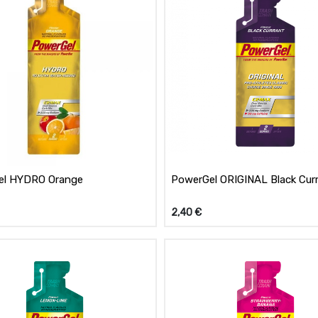
el HYDRO Orange
PowerGel ORIGINAL Black Cur
2,40
€