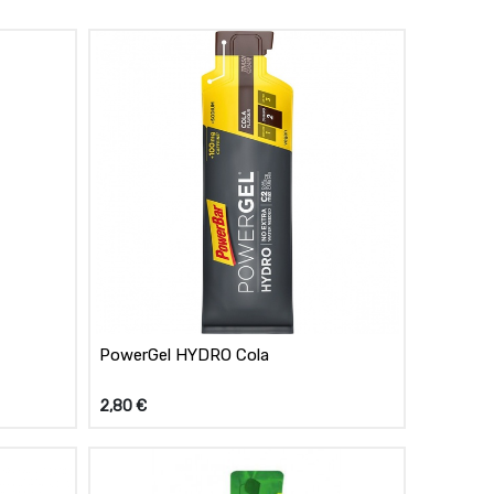
PowerGel HYDRO Cola
2,80
€