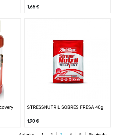
1,65
€
covery
STRESSNUTRIL SOBRES FRESA 40g
1,90
€
Anterior
1
2
3
4
5
Siguiente