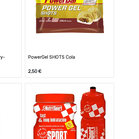
ry-
PowerGel SHOTS Cola
2,50
€