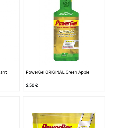
rant
PowerGel ORIGINAL Green Apple
2,50
€