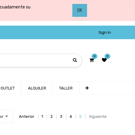
adecuadamente su
OK
Sign in
0
0
OUTLET
ALQUILER
TALLER
por
Anterior
1
2
3
4
5
Siguiente