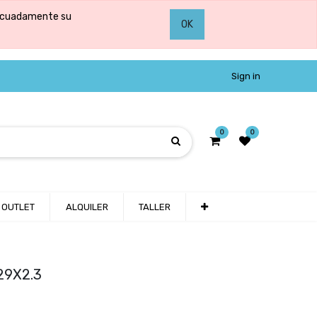
adecuadamente su
OK
Sign in
0
0
OUTLET
ALQUILER
TALLER
29X2.3