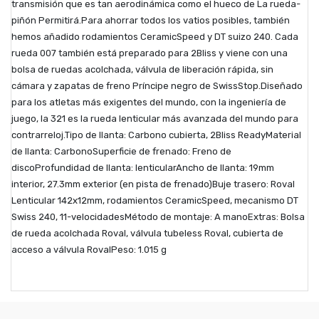
transmisión que es tan aerodinámica como el hueco de La rueda-
piñón Permitirá.Para ahorrar todos los vatios posibles, también
hemos añadido rodamientos CeramicSpeed ​​y DT suizo 240. Cada
rueda 007 también está preparado para 2Bliss y viene con una
bolsa de ruedas acolchada, válvula de liberación rápida, sin
cámara y zapatas de freno Príncipe negro de SwissStop.Diseñado
para los atletas más exigentes del mundo, con la ingeniería de
juego, la 321 es la rueda lenticular más avanzada del mundo para
contrarreloj.Tipo de llanta: Carbono cubierta, 2Bliss ReadyMaterial
de llanta: CarbonoSuperficie de frenado: Freno de
discoProfundidad de llanta: lenticularAncho de llanta: 19mm
interior, 27.3mm exterior (en pista de frenado)Buje trasero: Roval
Lenticular 142x12mm, rodamientos CeramicSpeed, mecanismo DT
Swiss 240, 11-velocidadesMétodo de montaje: A manoExtras: Bolsa
de rueda acolchada Roval, válvula tubeless Roval, cubierta de
acceso a válvula RovalPeso: 1.015 g