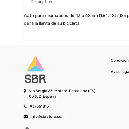
Description
Apto para neumáticos de 43 a 62mm (1.8" a 2.5")Se pue
daña la llanta de su bicicleta.
Condicion
Aviso lega
Via Sergia 63
Mataró
Barcelona (ES)
08302
España
937551813
info@sbrstore.com