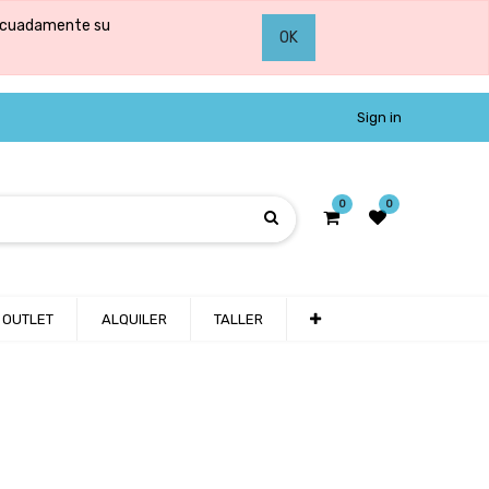
adecuadamente su
OK
Sign in
0
0
OUTLET
ALQUILER
TALLER