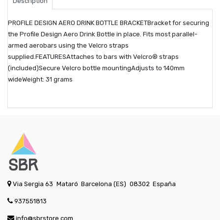
Description
PROFILE DESIGN AERO DRINK BOTTLE BRACKETBracket for securing
the Profile Design Aero Drink Bottle in place. Fits most parallel-
armed aerobars using the Velcro straps
supplied.FEATURESAttaches to bars with Velcro® straps
(included)Secure Velcro bottle mountingAdjusts to 140mm
wideWeight: 31 grams
Via Sergia 63
Mataró
Barcelona (ES)
08302
España
937551813
info@sbrstore.com