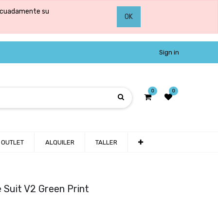
adecuadamente su
OK
Sign in
0
0
OUTLET
ALQUILER
TALLER
 Suit V2 Green Print