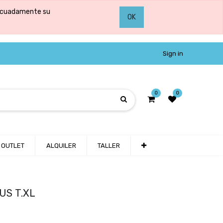
adecuadamente su
OK
Sign in
0
0
OUTLET
ALQUILER
TALLER
US T.XL