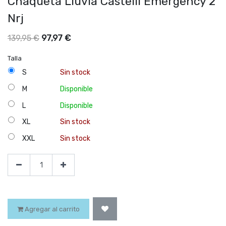
Chaqueta Lluvia Castelli Emergency 2
Nrj
97,97
€
139,95
€
Talla
S
Sin stock
M
Disponible
L
Disponible
XL
Sin stock
XXL
Sin stock
Agregar al carrito