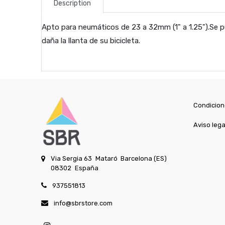
Description
Apto para neumáticos de 23 a 32mm (1" a 1.25").Se pue
daña la llanta de su bicicleta.
Condicion
Aviso lega
Via Sergia 63
Mataró
Barcelona (ES)
08302
España
937551813
info@sbrstore.com