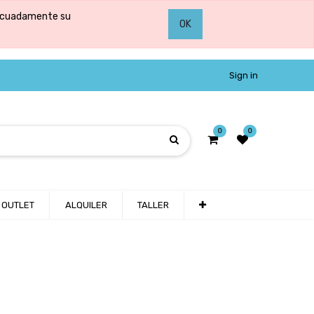
adecuadamente su
OK
Sign in
0
0
OUTLET
ALQUILER
TALLER