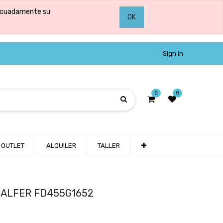
adecuadamente su
OK
Sign in
0
0
OUTLET
ALQUILER
TALLER
GALFER FD455G1652