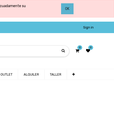
adecuadamente su
OK
Sign in
0
0
OUTLET
ALQUILER
TALLER