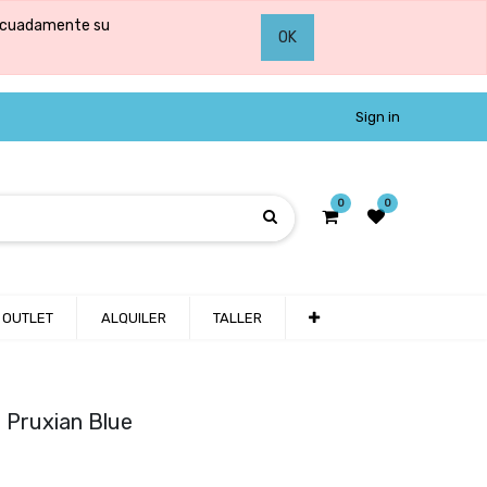
adecuadamente su
OK
Sign in
0
0
OUTLET
ALQUILER
TALLER
Pruxian Blue