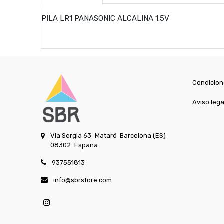
PILA LR1 PANASONIC ALCALINA 1.5V
Condicion
Aviso lega
Via Sergia 63
Mataró
Barcelona (ES)
08302
España
937551813
info@sbrstore.com