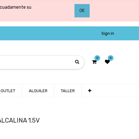
adecuadamente su
OK
Sign in
0
0
OUTLET
ALQUILER
TALLER
ALCALINA 1.5V