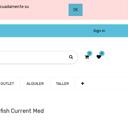
adecuadamente su
OK
Sign in
0
0
OUTLET
ALQUILER
TALLER
lfish Current Med