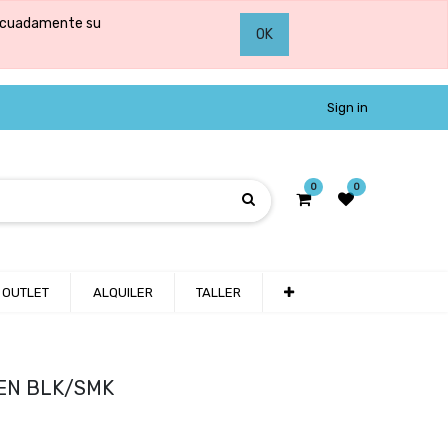
adecuadamente su
OK
Sign in
0
0
OUTLET
ALQUILER
TALLER
EN BLK/SMK