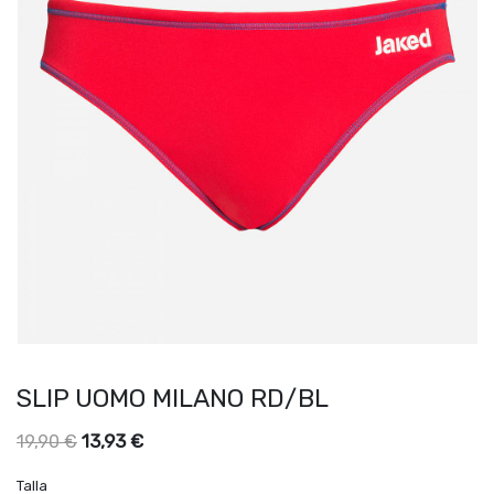
SLIP UOMO MILANO RD/BL
13,93
€
19,90
€
Talla