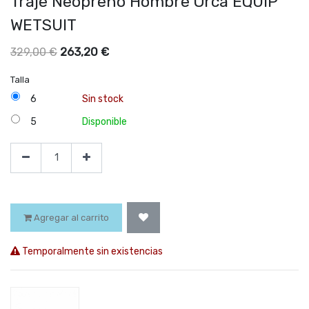
Traje Neopreno Hombre Orca EQUIP
WETSUIT
263,20
€
329,00
€
Talla
6
Sin stock
5
Disponible
Agregar al carrito
Temporalmente sin existencias