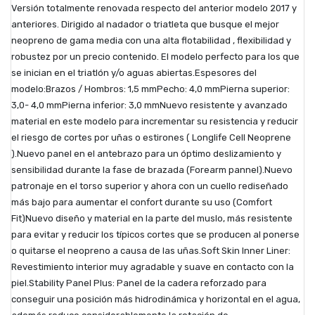
Versión totalmente renovada respecto del anterior modelo 2017 y
anteriores. Dirigido al nadador o triatleta que busque el mejor
neopreno de gama media con una alta flotabilidad , flexibilidad y
robustez por un precio contenido. El modelo perfecto para los que
se inician en el triatlón y/o aguas abiertas.Espesores del
modelo:Brazos / Hombros: 1,5 mmPecho: 4,0 mmPierna superior:
3,0- 4,0 mmPierna inferior: 3,0 mmNuevo resistente y avanzado
material en este modelo para incrementar su resistencia y reducir
el riesgo de cortes por uñas o estirones ( Longlife Cell Neoprene
).Nuevo panel en el antebrazo para un óptimo deslizamiento y
sensibilidad durante la fase de brazada (Forearm pannel).Nuevo
patronaje en el torso superior y ahora con un cuello rediseñado
más bajo para aumentar el confort durante su uso (Comfort
Fit)Nuevo diseño y material en la parte del muslo, más resistente
para evitar y reducir los típicos cortes que se producen al ponerse
o quitarse el neopreno a causa de las uñas.Soft Skin Inner Liner:
Revestimiento interior muy agradable y suave en contacto con la
piel.Stability Panel Plus: Panel de la cadera reforzado para
conseguir una posición más hidrodinámica y horizontal en el agua,