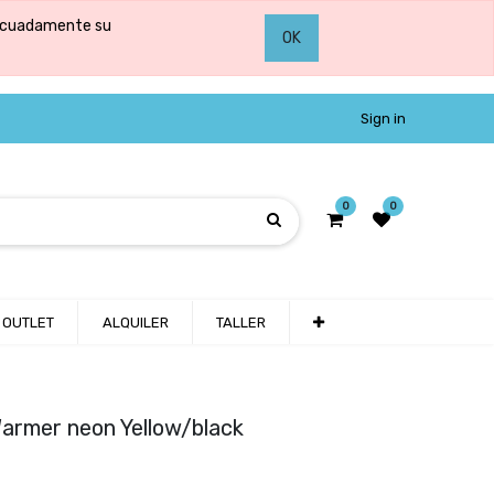
adecuadamente su
OK
Sign in
0
0
OUTLET
ALQUILER
TALLER
armer neon Yellow/black