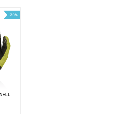
30%
ONELL