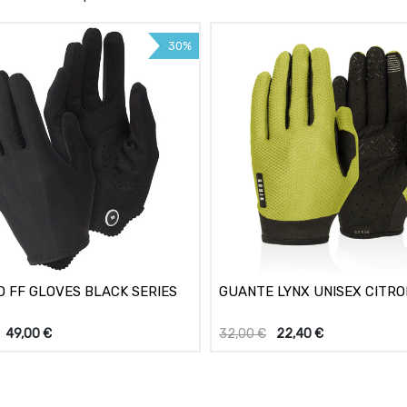
30%
O FF GLOVES BLACK SERIES
GUANTE LYNX UNISEX CITR
49,00
€
32,00
€
22,40
€