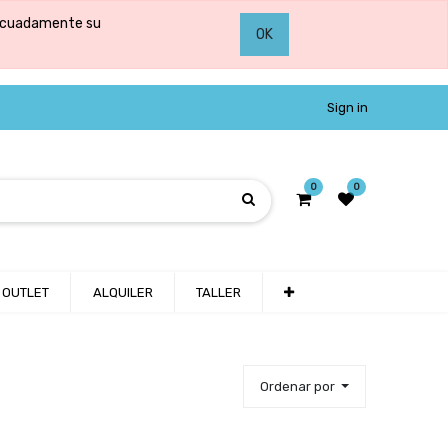
adecuadamente su
OK
Sign in
0
0
OUTLET
ALQUILER
TALLER
Ordenar por