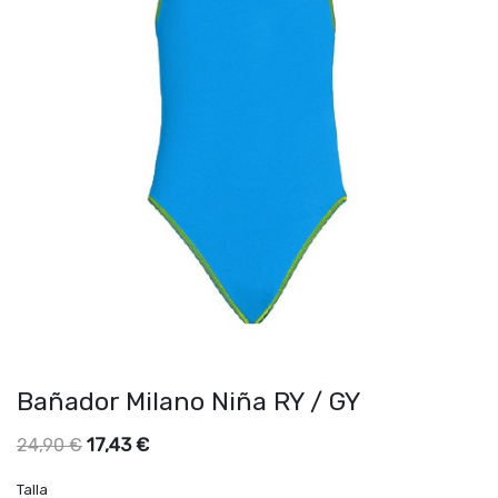
Bañador Milano Niña RY / GY
17,43
€
24,90
€
Talla