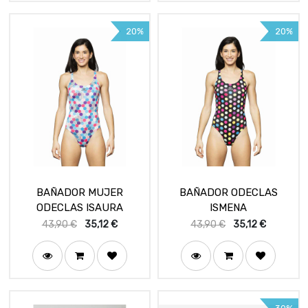
20%
20%
BAÑADOR MUJER
BAÑADOR ODECLAS
ODECLAS ISAURA
ISMENA
43,90
€
35,12
€
43,90
€
35,12
€