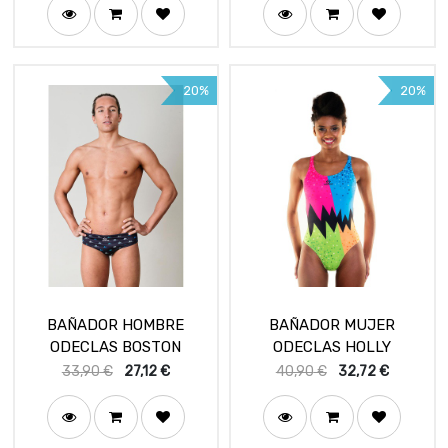
20%
20%
BAÑADOR HOMBRE
BAÑADOR MUJER
ODECLAS BOSTON
ODECLAS HOLLY
33,90
€
27,12
€
40,90
€
32,72
€