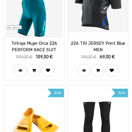
Tritraje Mujer Orca 226
226 TRI JERSEY Print Blue
PERFORM RACE SUIT
MEN
199,00
€
139,30
€
99,00
€
69,30
€
30%
30%