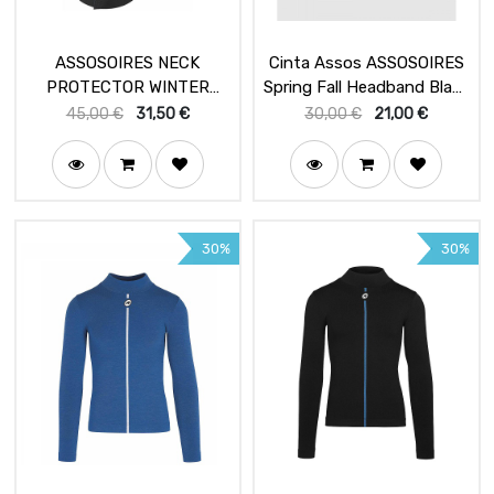
ASSOSOIRES NECK
Cinta Assos ASSOSOIRES
PROTECTOR WINTER
Spring Fall Headband Black
blackSeries
Series
45,00
€
31,50
€
30,00
€
21,00
€
30%
30%