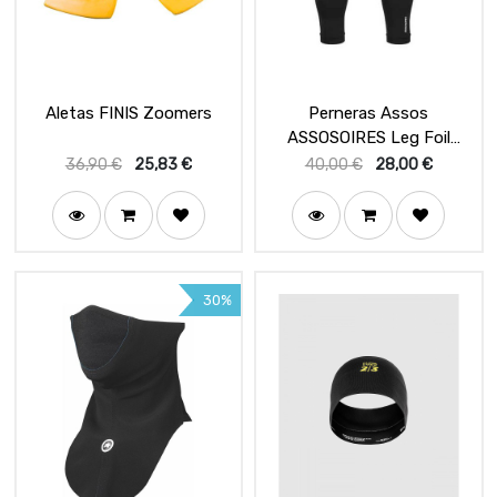
Aletas FINIS Zoomers
Perneras Assos
ASSOSOIRES Leg Foil
blackSeries
36,90
€
25,83
€
40,00
€
28,00
€
30%