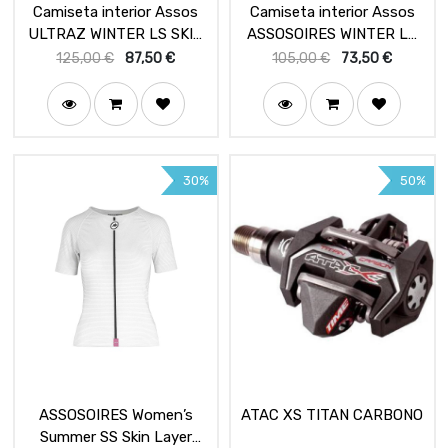
Camiseta interior Assos
Camiseta interior Assos
ULTRAZ WINTER LS SKIN
ASSOSOIRES WINTER LS
LAYER
SKIN LAYER
125,00
€
87,50
€
105,00
€
73,50
€
30%
50%
ASSOSOIRES Women’s
ATAC XS TITAN CARBONO
Summer SS Skin Layer