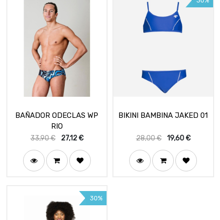
30%
BAÑADOR ODECLAS WP
BIKINI BAMBINA JAKED 01
RIO
33,90
€
27,12
€
28,00
€
19,60
€
30%