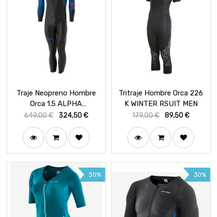
Traje Neopreno Hombre
Tritraje Hombre Orca 226
Orca 1.5 ALPHA
K WINTER RSUIT MEN
FULLSLEEVE 2017
649,00
€
324,50
€
179,00
€
89,50
€
30%
30%