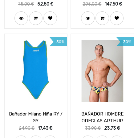
Holy White
75,00
€
52,50
€
295,00
€
147,50
€
30%
30%
Bañador Milano Niña RY /
BAÑADOR HOMBRE
GY
ODECLAS ARTHUR
24,90
€
17,43
€
33,90
€
23,73
€