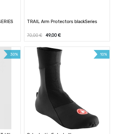
SERIES
TRAIL Arm Protectors blackSeries
70,00
€
49,00
€
30%
10%