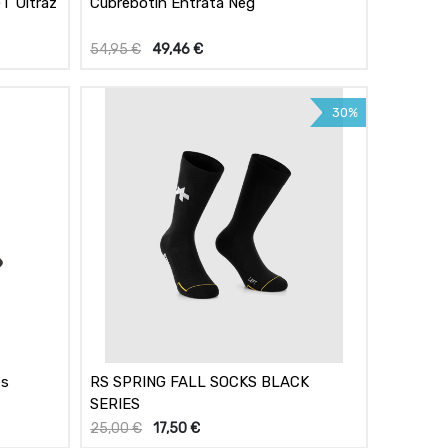
T Ultraz
Cubrebotín Entrata Neg
54,95
€
49,46
€
30%
es
RS SPRING FALL SOCKS BLACK
SERIES
25,00
€
17,50
€