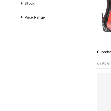
Stock
Price Range
Cubrebo
69,95
€