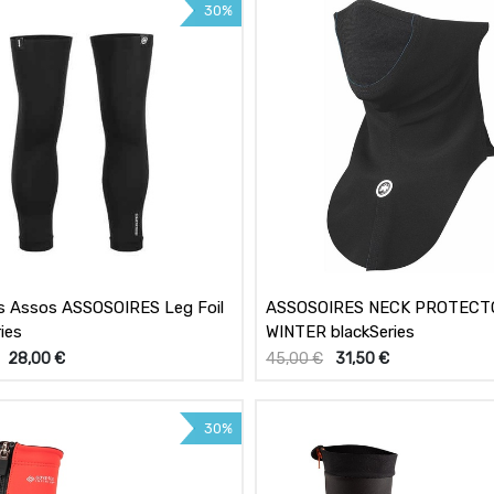
30%
s Assos ASSOSOIRES Leg Foil
ASSOSOIRES NECK PROTECT
ies
WINTER blackSeries
28,00
€
45,00
€
31,50
€
30%