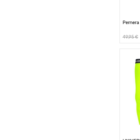
Pernera
49,95
€