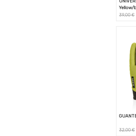
UNIVERS
Yellow/
39,00
€
GUANTE
32,00
€