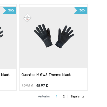
30%
30%
 black
Guantes M GWS Thermo black
69,95
€
48,97
€
Anterior
1
2
Siguiente