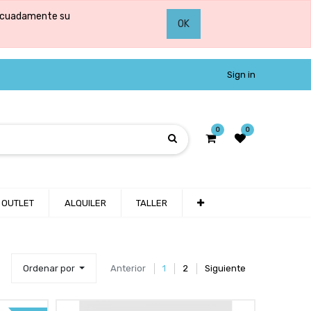
adecuadamente su
OK
Sign in
0
0
OUTLET
ALQUILER
TALLER
Ordenar por
Anterior
1
2
Siguiente