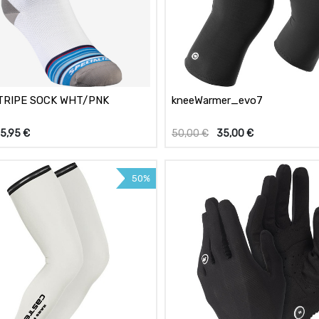
TRIPE SOCK WHT/PNK
kneeWarmer_evo7
5,95
€
50,00
€
35,00
€
50%