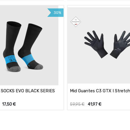
30%
 SOCKS EVO BLACK SERIES
Mid Guantes C3 GTX I Stretch
17,50
€
59,95
€
41,97
€