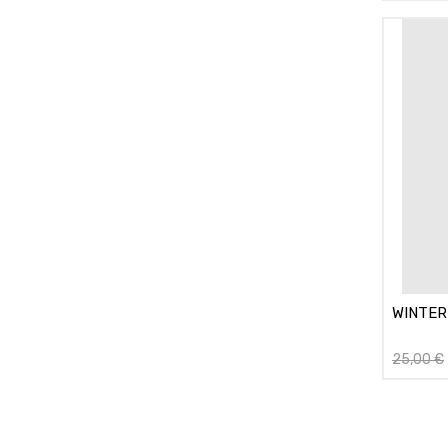
WINTER
25,00
€