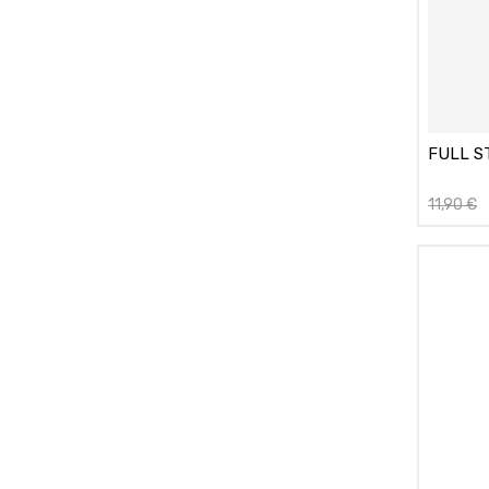
FULL S
11,90
€