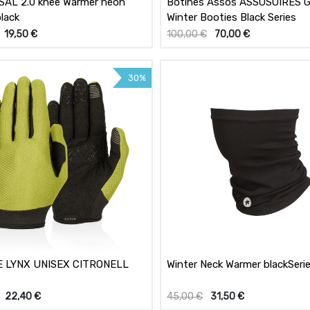
AL 2.0 knee Warmer neon
Botines Assos ASSOSOIRES G
black
Winter Booties Black Series
19,50
€
100,00
€
70,00
€
30%
 LYNX UNISEX CITRONELL
Winter Neck Warmer blackSeri
22,40
€
45,00
€
31,50
€