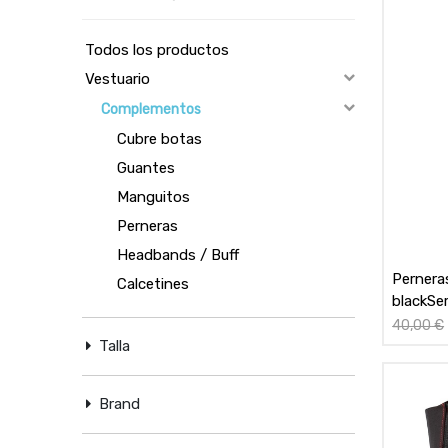
Todos los productos
Vestuario
Complementos
Cubre botas
Guantes
Manguitos
Perneras
Headbands / Buff
Pernera
Calcetines
blackSer
40,00
€
Talla
Brand