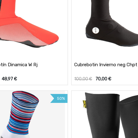
tín Dinamica W Rj
Cubrebotin Invierno neg Chpt
48,97
€
100,00
€
70,00
€
50%