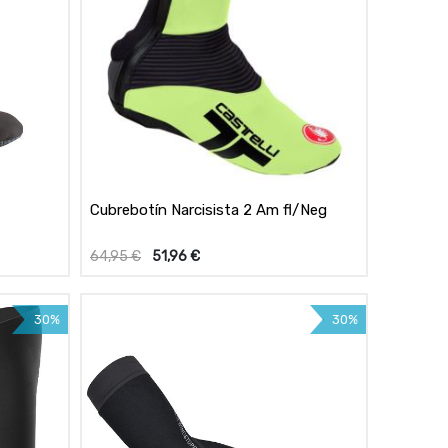
Cubrebotín Narcisista 2 Am fl/Neg
64,95
€
51,96
€
30%
30%