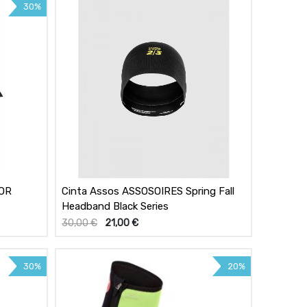
30%
OR
Cinta Assos ASSOSOIRES Spring Fall
Headband Black Series
30,00
€
21,00
€
30%
20%