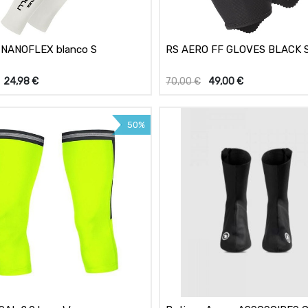
 NANOFLEX blanco S
RS AERO FF GLOVES BLACK 
24,98
€
70,00
€
49,00
€
50%